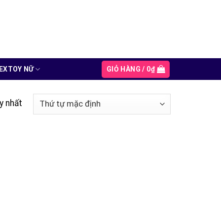
GIỎ HÀNG /
0
₫
EXTOY NỮ
uy nhất