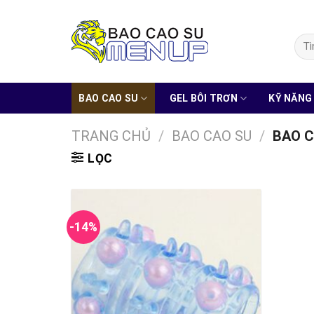
Skip
to
Tìm
content
kiếm
BAO CAO SU
GEL BÔI TRƠN
KỸ NĂNG
TRANG CHỦ
/
BAO CAO SU
/
BAO C
LỌC
-14%