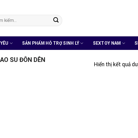
:
 YÊU
SẢN PHẨM HỖ TRỢ SINH LÝ
SEXTOY NAM
S
AO SU ĐÔN DÊN
Hiển thị kết quả d