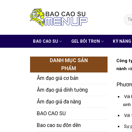
Skip
to
Tìm
content
kiếm
BAO CAO SU
GEL BÔI TRƠN
KỸ NĂNG
DANH MỤC SẢN
Công t
PHẨM
nành
và
Âm đạo giả cơ bản
Phươn
Âm đạo giả dính tường
Với 
Âm đạo giả đa năng
sinh
BAO CAO SU
Với 
Bao cao su đôn dên
Sự p