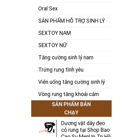
Oral Sex
SẢN PHẨM HỖ TRỢ SINH LÝ
SEXTOY NAM
SEXTOY NỮ
Tăng cường sinh lý nam
Trứng rung tình yêu
Viên uống tăng cường sinh lý
Vòng rung tăng khoái cảm
SẢN PHẨM BÁN
CHẠY
Dương vật dây đeo
có rung tại Shop Bao
Cao Su MenUp Tp.Hồ