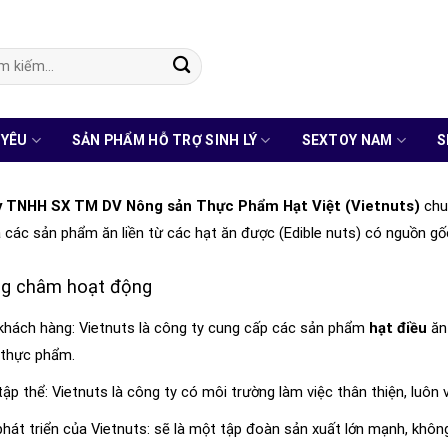
:
 YÊU
SẢN PHẨM HỖ TRỢ SINH LÝ
SEXTOY NAM
S
y TNHH SX TM DV Nông sản Thực Phẩm Hạt Việt (Vietnuts)
chu
 các sản phẩm ăn liền từ các hạt ăn được (Edible nuts) có nguồn gố
g châm hoạt động
khách hàng: Vietnuts là công ty cung cấp các sản phẩm
hạt điều
ăn 
 thực phẩm.
tập thể: Vietnuts là công ty có môi trường làm việc thân thiện, luôn v
hát triển của Vietnuts: sẽ là một tập đoàn sản xuất lớn mạnh, khô