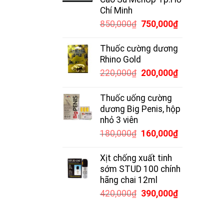
Chí Minh
Giá
Giá
850,000
₫
750,000
₫
gốc
hiện
là:
tại
Thuốc cường dương
850,000₫.
là:
Rhino Gold
750,000₫.
Giá
Giá
220,000
₫
200,000
₫
gốc
hiện
là:
tại
Thuốc uống cường
220,000₫.
là:
dương Big Penis, hộp
200,000₫.
nhỏ 3 viên
Giá
Giá
180,000
₫
160,000
₫
gốc
hiện
là:
tại
Xịt chống xuất tinh
180,000₫.
là:
sớm STUD 100 chính
160,000₫.
hãng chai 12ml
Giá
Giá
420,000
₫
390,000
₫
gốc
hiện
là:
tại