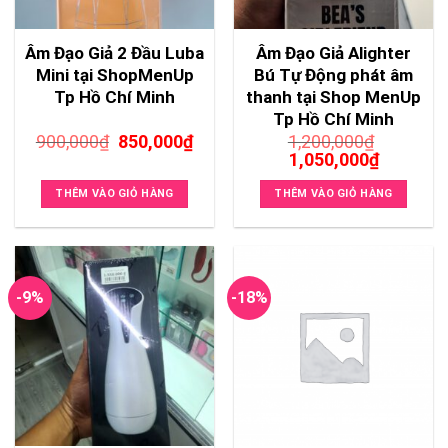
Âm Đạo Giả 2 Đầu Luba
Âm Đạo Giả Alighter
Mini tại ShopMenUp
Bú Tự Động phát âm
Tp Hồ Chí Minh
thanh tại Shop MenUp
Tp Hồ Chí Minh
Giá
Giá
900,000
₫
850,000
₫
1,200,000
₫
gốc
hiện
Giá
Giá
1,050,000
₫
là:
tại
gốc
hiện
900,000₫.
là:
là:
tại
THÊM VÀO GIỎ HÀNG
THÊM VÀO GIỎ HÀNG
850,000₫.
1,200,000₫.
là:
1,050,00
-9%
-18%