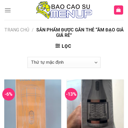
Skip
to
content
TRANG CHỦ
/
SẢN PHẨM ĐƯỢC GẮN THẺ “ÂM ĐẠO GIẢ
GIÁ RẼ”
LỌC
-6%
-13%