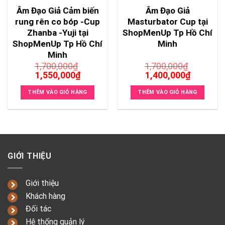
Âm Đạo Giả Cảm biến
Âm Đạo Giả
rung rên co bóp -Cup
Masturbator Cup tại
Zhanba -Yuji tại
ShopMenUp Tp Hồ Chí
ShopMenUp Tp Hồ Chí
Minh
Minh
1,700,000
₫
1,700,000
₫
Giá
Giá
Giá
Giá
1,550,000
₫
1,400,000
₫
gốc
hiện
gốc
hiện
là:
tại
là:
tại
THÊM VÀO GIỎ HÀNG
THÊM VÀO GIỎ HÀNG
1,700,000₫.
là:
1,700,000₫.
là:
1,550,000₫.
1,400,00
GIỚI THIỆU
Giới thiệu
Khách hàng
Đối tác
Hệ thống quản lý