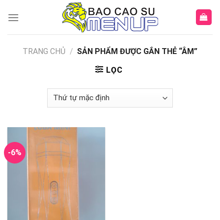
Skip
to
content
TRANG CHỦ
/
SẢN PHẨM ĐƯỢC GẮN THẺ “ÂM”
LỌC
-6%