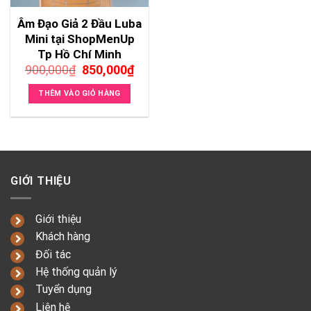
Âm Đạo Giả 2 Đầu Luba
Mini tại ShopMenUp
Tp Hồ Chí Minh
Giá
Giá
900,000
₫
850,000
₫
gốc
hiện
là:
tại
THÊM VÀO GIỎ HÀNG
900,000₫.
là:
850,000₫.
GIỚI THIỆU
Giới thiệu
Khách hàng
Đối tác
Hệ thống quản lý
Tuyển dụng
Liên hệ