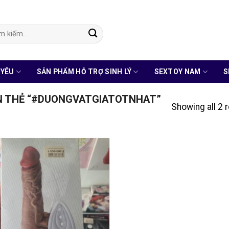
:
 YÊU
SẢN PHẨM HỖ TRỢ SINH LÝ
SEXTOY NAM
S
 THẺ “#DUONGVATGIATOTNHAT”
Showing all 2 