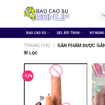
Skip
to
Tìm
content
kiếm
BAO CAO SU
GEL BÔI TRƠN
KỸ NĂNG
TRANG CHỦ
/
SẢN PHẨM ĐƯỢC GẮN
LỌC
-12%