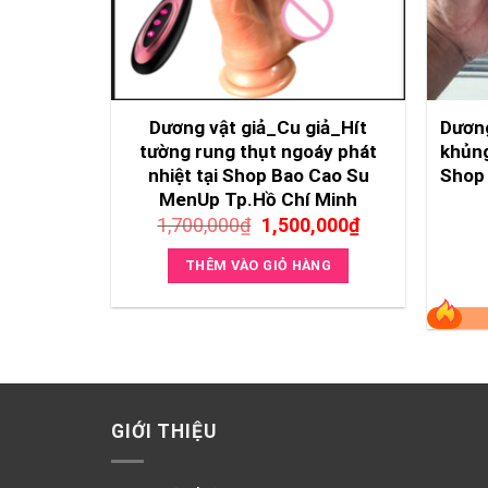
Dương vật giả_Cu giả_Hít
Dương
tường rung thụt ngoáy phát
khủn
nhiệt tại Shop Bao Cao Su
Shop
MenUp Tp.Hồ Chí Minh
Giá
Giá
1,700,000
₫
1,500,000
₫
gốc
hiện
là:
tại
THÊM VÀO GIỎ HÀNG
1,700,000₫.
là:
1,500,000₫.
GIỚI THIỆU