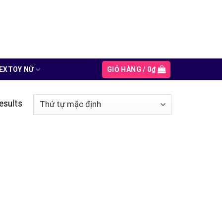
GIỎ HÀNG /
0
₫
EXTOY NỮ
results