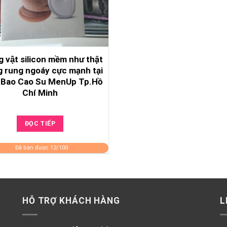
 vật silicon mềm như thật
g rung ngoáy cực mạnh tại
 Bao Cao Su MenUp Tp.Hồ
Chí Minh
ĐỌC TIẾP
Đã bán được 12/100
HỖ TRỢ KHÁCH HÀNG
L