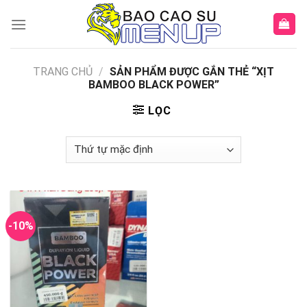
Skip
to
content
TRANG CHỦ
/
SẢN PHẨM ĐƯỢC GẮN THẺ “XỊT
BAMBOO BLACK POWER”
LỌC
-10%