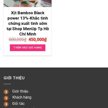
Xịt Bamboo Black
power 13%-Khắc tinh
chứng xuất tinh sớm
tại Shop MenUp Tp Hồ
Chí Minh
Giá
Giá
500,000
₫
450,000
₫
gốc
hiện
là:
tại
THÊM VÀO GIỎ HÀNG
500,000₫.
là:
450,000₫.
GIỚI THIỆU
Giới thiệu
Khách hàng
Đối tác