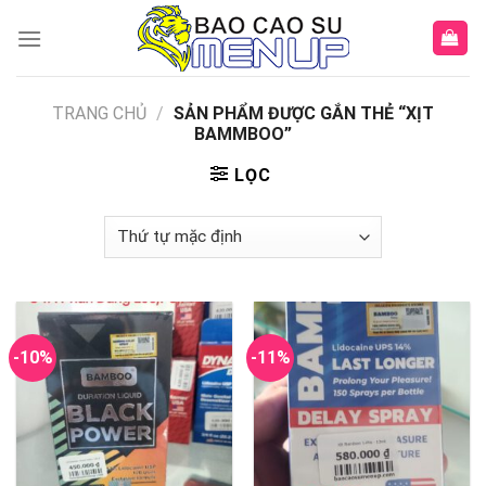
Skip
to
content
TRANG CHỦ
/
SẢN PHẨM ĐƯỢC GẮN THẺ “XỊT
BAMMBOO”
LỌC
-10%
-11%