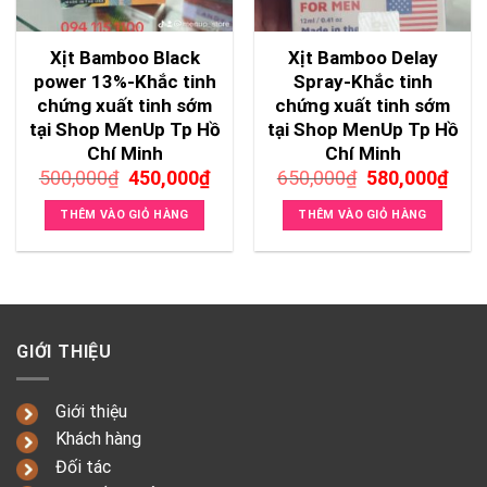
Xịt Bamboo Black
Xịt Bamboo Delay
power 13%-Khắc tinh
Spray-Khắc tinh
chứng xuất tinh sớm
chứng xuất tinh sớm
tại Shop MenUp Tp Hồ
tại Shop MenUp Tp Hồ
Chí Minh
Chí Minh
Giá
Giá
Giá
Giá
500,000
₫
450,000
₫
650,000
₫
580,000
₫
gốc
hiện
gốc
hiện
là:
tại
là:
tại
THÊM VÀO GIỎ HÀNG
THÊM VÀO GIỎ HÀNG
500,000₫.
là:
650,000₫.
là:
450,000₫.
580,
GIỚI THIỆU
Giới thiệu
Khách hàng
Đối tác