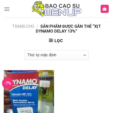
Skip
to
content
TRANG CHỦ
/
SẢN PHẨM ĐƯỢC GẮN THẺ “XỊT
DYNAMO DELAY 13%”
LỌC
-7%