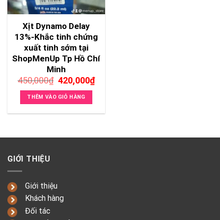
Xịt Dynamo Delay
13%-Khắc tinh chứng
xuất tinh sớm tại
ShopMenUp Tp Hồ Chí
Minh
Giá
Giá
450,000
₫
420,000
₫
gốc
hiện
là:
tại
THÊM VÀO GIỎ HÀNG
450,000₫.
là:
420,000₫.
GIỚI THIỆU
Giới thiệu
Khách hàng
Đối tác