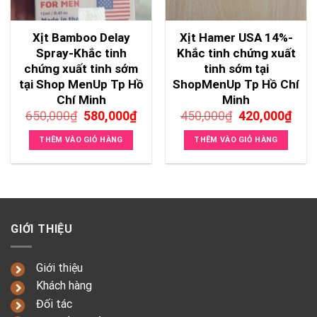
Xịt Bamboo Delay
Xịt Hamer USA 14%-
Spray-Khắc tinh
Khắc tinh chứng xuất
chứng xuất tinh sớm
tinh sớm tại
tại Shop MenUp Tp Hồ
ShopMenUp Tp Hồ Chí
Chí Minh
Minh
Giá
Giá
Giá
Giá
650,000
₫
580,000
₫
450,000
₫
420,000
₫
gốc
hiện
gốc
hiện
là:
tại
là:
tại
THÊM VÀO GIỎ HÀNG
THÊM VÀO GIỎ HÀNG
650,000₫.
là:
450,000₫.
là:
580,000₫.
420,
GIỚI THIỆU
Giới thiệu
Khách hàng
Đối tác