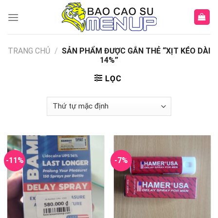
Skip
to
content
TRANG CHỦ
/
SẢN PHẨM ĐƯỢC GẮN THẺ “XỊT KÉO DÀI
14%”
LỌC
-11%
-7%