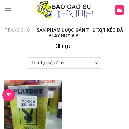
Skip
to
content
TRANG CHỦ
/
SẢN PHẨM ĐƯỢC GẮN THẺ “XỊT KÉO DÀI
PLAY BOY VIP”
LỌC
-8%