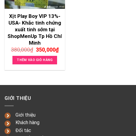
Xịt Play Boy VIP 13%-
USA- Khắc tinh chứng
xuất tinh sớm tại
ShopMenUp Tp Hồ Chí
Minh
Giá
Giá
380,000
₫
350,000
₫
gốc
hiện
là:
tại
THÊM VÀO GIỎ HÀNG
380,000₫.
là:
350,000₫.
GIỚI THIỆU
Giới thiệu
Khách hàng
Đối tác