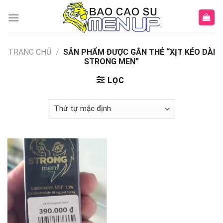
Skip
to
content
TRANG CHỦ
/
SẢN PHẨM ĐƯỢC GẮN THẺ “XỊT KÉO DÀI
STRONG MEN”
LỌC