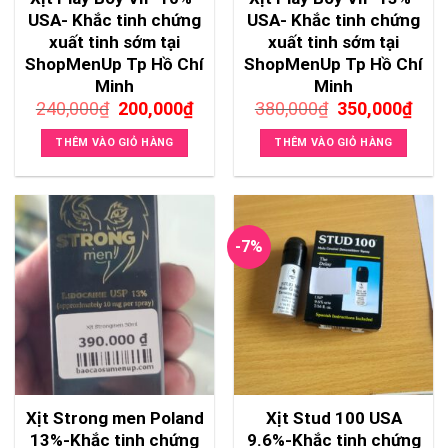
USA- Khắc tinh chứng
USA- Khắc tinh chứng
xuất tinh sớm tại
xuất tinh sớm tại
ShopMenUp Tp Hồ Chí
ShopMenUp Tp Hồ Chí
Minh
Minh
Giá
Giá
Giá
Giá
240,000
₫
200,000
₫
380,000
₫
350,000
₫
gốc
hiện
gốc
hiện
là:
tại
là:
tại
THÊM VÀO GIỎ HÀNG
THÊM VÀO GIỎ HÀNG
240,000₫.
là:
380,000₫.
là:
200,000₫.
350,
-7%
Xịt Strong men Poland
Xịt Stud 100 USA
13%-Khắc tinh chứng
9.6%-Khắc tinh chứng