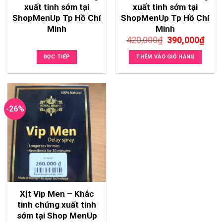
xuất tinh sớm tại
xuất tinh sớm tại
ShopMenUp Tp Hồ Chí
ShopMenUp Tp Hồ Chí
Minh
Minh
Giá
Giá
420,000
₫
390,000
₫
gốc
hiện
là:
tại
ĐỌC TIẾP
THÊM VÀO GIỎ HÀNG
420,000₫.
là:
390,
-26%
Xịt Vip Men – Khắc
tinh chứng xuất tinh
sớm tại Shop MenUp