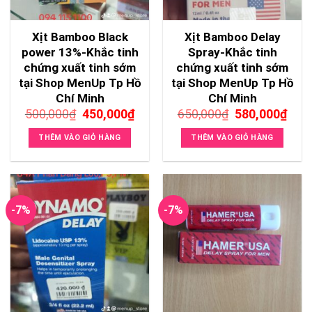
Xịt Bamboo Black
Xịt Bamboo Delay
power 13%-Khắc tinh
Spray-Khắc tinh
chứng xuất tinh sớm
chứng xuất tinh sớm
tại Shop MenUp Tp Hồ
tại Shop MenUp Tp Hồ
Chí Minh
Chí Minh
Giá
Giá
Giá
Giá
500,000
₫
450,000
₫
650,000
₫
580,000
₫
gốc
hiện
gốc
hiện
là:
tại
là:
tại
THÊM VÀO GIỎ HÀNG
THÊM VÀO GIỎ HÀNG
500,000₫.
là:
650,000₫.
là:
450,000₫.
580,
-7%
-7%