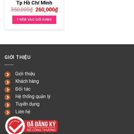
Tp Hồ Chí Minh
Giá
Giá
350,000
₫
260,000
₫
gốc
hiện
là:
tại
THÊM VÀO GIỎ HÀNG
350,000₫.
là:
260,000₫.
GIỚI THIỆU
Giới thiệu
Khách hàng
Đối tác
Hệ thống quản lý
Tuyển dụng
Liên hệ