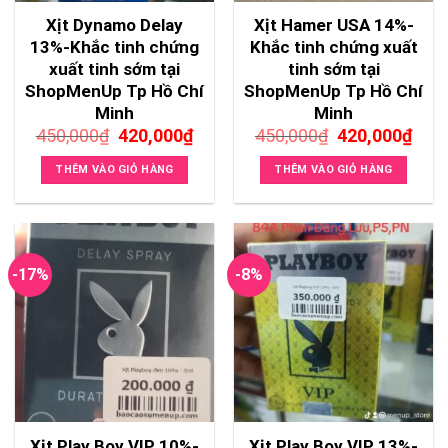
Xịt Dynamo Delay
Xịt Hamer USA 14%-
13%-Khắc tinh chứng
Khắc tinh chứng xuất
xuất tinh sớm tại
tinh sớm tại
ShopMenUp Tp Hồ Chí
ShopMenUp Tp Hồ Chí
Minh
Minh
Giá
Giá
Giá
Giá
450,000
₫
420,000
₫
450,000
₫
420,000
₫
gốc
hiện
gốc
hiện
là:
tại
là:
tại
THÊM VÀO GIỎ HÀNG
THÊM VÀO GIỎ HÀNG
450,000₫.
là:
450,000₫.
là:
420,000₫.
420,
-17%
-8%
Xịt Play Boy VIP 10%-
Xịt Play Boy VIP 13%-