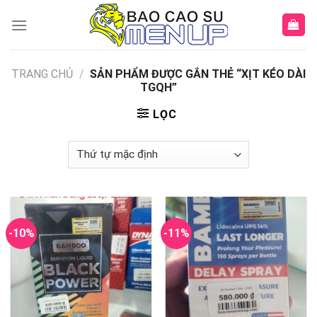
Skip
to
content
TRANG CHỦ
/
SẢN PHẨM ĐƯỢC GẮN THẺ “XỊT KÉO DÀI
TGQH”
LỌC
-10%
-11%