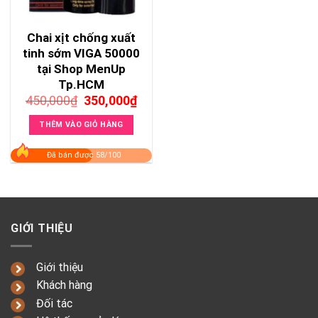
Chai xịt chống xuất
tinh sớm VIGA 50000
tại Shop MenUp
Tp.HCM
Giá
Giá
450,000
₫
350,000
₫
gốc
hiện
là:
tại
THÊM VÀO GIỎ HÀNG
450,000₫.
là:
350,000₫.
Đã bán được 58/100
GIỚI THIỆU
Giới thiệu
Khách hàng
Đối tác