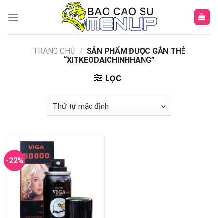
Skip
to
content
TRANG CHỦ
/
SẢN PHẨM ĐƯỢC GẮN THẺ
“XITKEODAICHINHHANG”
LỌC
-22%