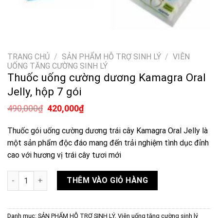
TRANG CHỦ
/
SẢN PHẨM HỖ TRỢ SINH LÝ
/
VIÊN
UỐNG TĂNG CƯỜNG SINH LÝ
Thuốc uống cường dương Kamagra Oral
Jelly, hộp 7 gói
Giá
Giá
490,000
₫
420,000
₫
gốc
hiện
là:
tại
Thuốc gói uống cường dương trái cây Kamagra Oral Jelly là
490,000₫.
là:
420,000₫.
một sản phẩm độc đáo mang đến trải nghiệm tình dục đỉnh
cao với hương vị trái cây tươi mới
Thuốc uống cường dương Kamagra Oral Jelly, hộp 7 gói số lượ
THÊM VÀO GIỎ HÀNG
Danh mục:
SẢN PHẨM HỖ TRỢ SINH LÝ
,
Viên uống tăng cường sinh lý