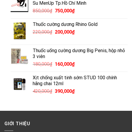
Su MenUp Tp.Hồ Chí Minh
Giá
Giá
850,000
₫
750,000
₫
gốc
hiện
là:
tại
Thuốc cường dương Rhino Gold
850,000₫.
là:
Giá
Giá
220,000
₫
200,000
₫
750,000₫.
gốc
hiện
là:
tại
220,000₫.
là:
Thuốc uống cường dương Big Penis, hộp nhỏ
200,000₫.
3 viên
Giá
Giá
180,000
₫
160,000
₫
gốc
hiện
là:
tại
Xịt chống xuất tinh sớm STUD 100 chính
180,000₫.
là:
hãng chai 12ml
160,000₫.
Giá
Giá
420,000
₫
390,000
₫
gốc
hiện
là:
tại
420,000₫.
là:
390,000₫.
GIỚI THIỆU