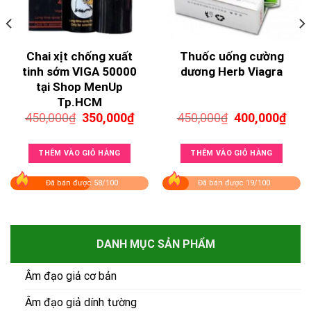
Chai xịt chống xuất
Thuốc uống cường
tinh sớm VIGA 50000
dương Herb Viagra
tại Shop MenUp
Tp.HCM
Giá
Giá
Giá
Giá
450,000
₫
350,000
₫
450,000
₫
400,000
₫
gốc
hiện
gốc
hiện
là:
tại
là:
tại
450,000₫.
là:
450,000₫.
là:
THÊM VÀO GIỎ HÀNG
THÊM VÀO GIỎ HÀNG
350,000₫.
400,
00₫.
Đã bán được 58/100
Đã bán được 19/100
DANH MỤC SẢN PHẨM
Âm đạo giả cơ bản
Âm đạo giả dính tường